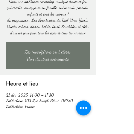
Dans une ambiance cocooning, musique douce et feu
qui crépite, venez jouer en famille, entre amis, parents,
enfants et tous les curieux !
Au programme : Les Aventuriers du Rail, Uno, Yam’s,
Cluedo, échecs, dames, belote, tarot, Scrabble… et plein
d’autres jeux pour tous les âges et tous les niveaux
Les inscriptions sont closes
Voir d'autres événements
Heure et lieu
21 déc. 2025, 14:00 – 17:30
Lablachère, 103 Rue Joseph Blanc, 07230
Lablachère, France