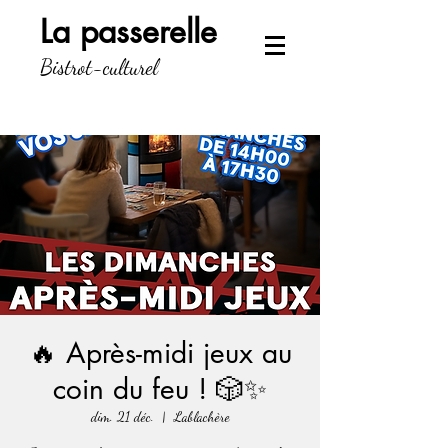
La passerelle
Bistrot-culturel
🔥 Après-midi jeux au
coin du feu ! 🎲✨
dim. 21 déc.
  |  
Lablachère