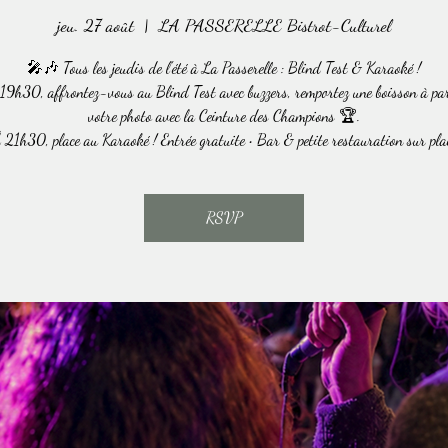
jeu. 27 août
  |  
LA PASSERELLE Bistrot-Culturel
🎤🎶 Tous les jeudis de l'été à La Passerelle : Blind Test & Karaoké !
 19h30, affrontez-vous au Blind Test avec buzzers, remportez une boisson à par
votre photo avec la Ceinture des Champions 🏆.
 21h30, place au Karaoké ! Entrée gratuite • Bar & petite restauration sur pla
RSVP