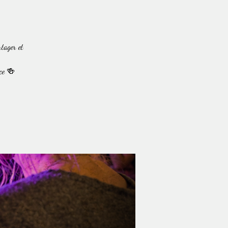
tager et
ce 🍻