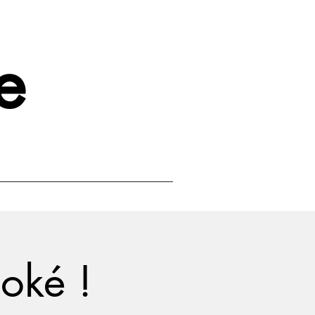
e
oké !