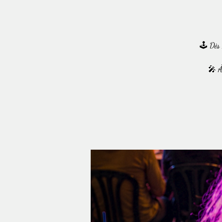
🕹️ Dès
🎤 À