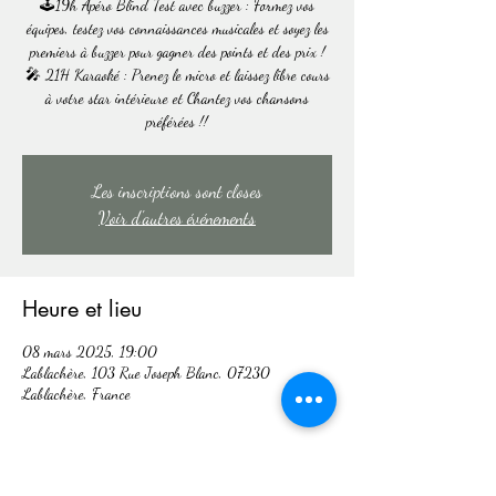
🕹️19h Apéro Blind Test avec buzzer : Formez vos
équipes, testez vos connaissances musicales et soyez les
premiers à buzzer pour gagner des points et des prix !
🎤 21H Karaoké : Prenez le micro et laissez libre cours
à votre star intérieure et Chantez vos chansons
préférées !!
Les inscriptions sont closes
Voir d'autres événements
Heure et lieu
08 mars 2025, 19:00
Lablachère, 103 Rue Joseph Blanc, 07230
Lablachère, France