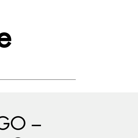
e
GO –