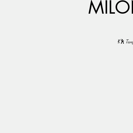
MILO
💃🕺 Tang