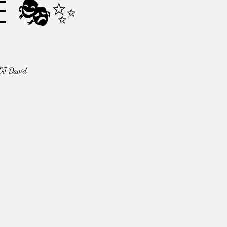
E 🎭✨
 DJ David