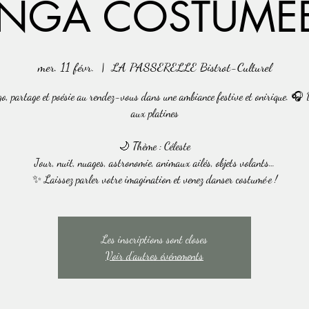
NGA COSTUMÉ
mer. 11 févr.
  |  
LA PASSERELLE Bistrot-Culturel
o, partage et poésie au rendez-vous dans une ambiance festive et onirique. 
aux platines
🌙 Thème : Céleste
Jour, nuit, nuages, astronomie, animaux ailés, objets volants…
✨ Laissez parler votre imagination et venez danser costumé·e !
Les inscriptions sont closes
Voir d'autres événements