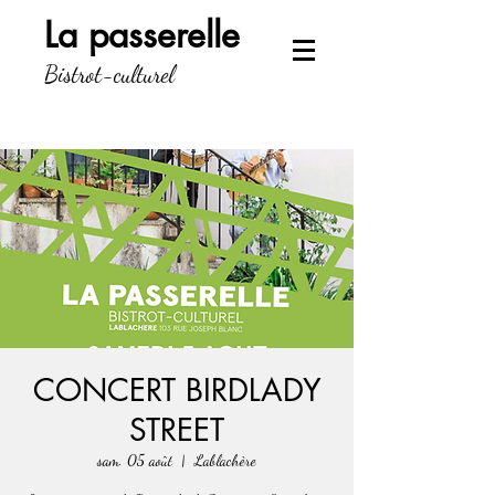
La passerelle
Bistrot-culturel
CONCERT BIRDLADY
STREET
sam. 05 août
  |  
Lablachère