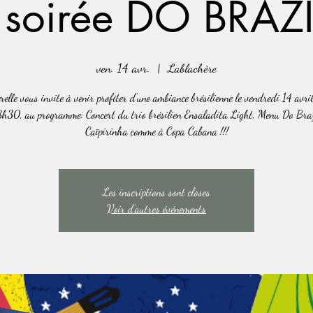
- soirée DO BRAZI
ven. 14 avr.
  |  
Lablachère
relle vous invite à venir profiter d'une ambiance brésilienne le vendredi 14 avril
8h30, au programme: Concert du trio brésilien Ensaladita Light, Menu Do Brazi
Caïpirinha comme à Copa Cabana !!!
Les inscriptions sont closes
Voir d'autres événements