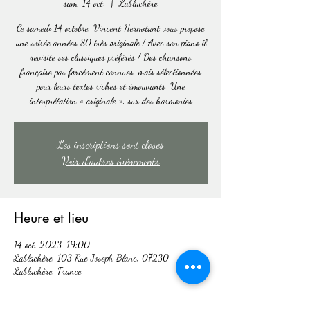
sam. 14 oct.
  |  
Lablachère
Ce samedi 14 octobre, Vincent Hermitant vous propose
une soirée années 80 très originale ! Avec son piano il
revisite ses classiques préférés ! Des chansons
française pas forcément connues, mais sélectionnées
pour leurs textes riches et émouvants. Une
interprétation « originale », sur des harmonies
Les inscriptions sont closes
Voir d'autres événements
Heure et lieu
14 oct. 2023, 19:00
Lablachère, 103 Rue Joseph Blanc, 07230
Lablachère, France