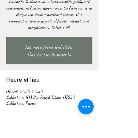
Ensemble, ils tissent un univers sensible, poétique et
surprenant, où l’improvisation rencontre l’écriture, et où
chaque son devient matière à rêverie. Une
conversation sonore jazzi-tradifiante, interactive et
imaginistique… Entrée 10€
Les inscriptions sont closes
Voir d'autres événements
Heure et lieu
07 sept. 2025, 20:30
Lablachère, 103 Rue Joseph Blanc, 07230
Lablachère, France
Partager cet événement