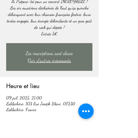
⚠️ Prépare-toi pour un concert INCROYABLE !
Les six musiciens déchaînés de Faut qu’ça guinche
débarquent avec leur chanson française festive, leurs
textes engagés, leur énergie débordante et un gros goût
de rock qui dépote !
Entrée 5€
Les inscriptions sont closes
Voir d'autres événements
Heure et lieu
09 juil. 2025, 21:00
Lablachère, 103 Rue Joseph Blanc, 07230
Lablachère, France