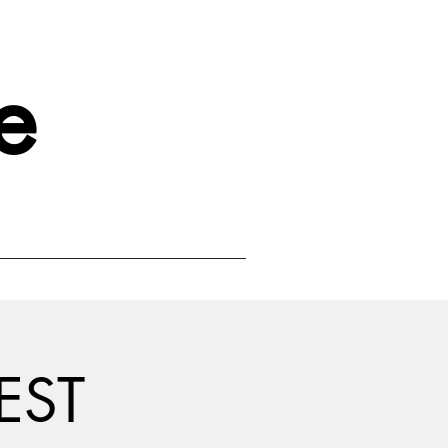
e
EST