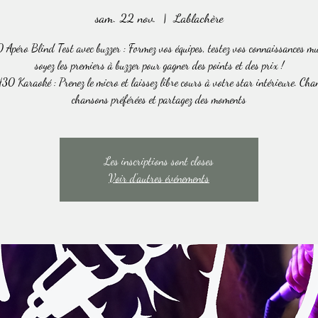
sam. 22 nov.
  |  
Lablachère
Apéro Blind Test avec buzzer : Formez vos équipes, testez vos connaissances mu
soyez les premiers à buzzer pour gagner des points et des prix !
0 Karaoké : Prenez le micro et laissez libre cours à votre star intérieure. Cha
chansons préférées et partagez des moments
Les inscriptions sont closes
Voir d'autres événements