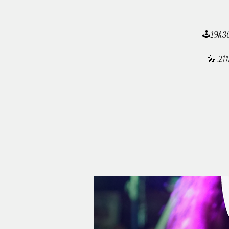
🕹️19h30 
🎤 21H3