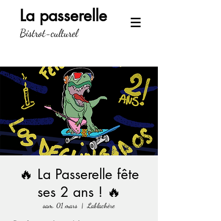
La passerelle
Bistrot-culturel
🔥 La Passerelle fête
ses 2 ans ! 🔥
sam. 01 mars
  |  
Lablachère