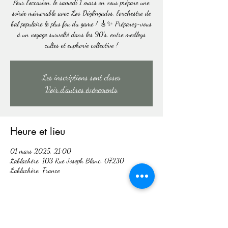
Pour l’occasion, le samedi 1 mars on vous prépare une
soirée mémorable avec Los Déglingados, l’orchestre de
bal populaire le plus fou du game ! 🎸✨ Préparez-vous
à un voyage survolté dans les 90’s, entre medleys
cultes et euphorie collective !
Les inscriptions sont closes
Voir d'autres événements
Heure et lieu
01 mars 2025, 21:00
Lablachère, 103 Rue Joseph Blanc, 07230
Lablachère, France
Partager cet événement