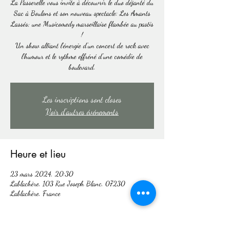
La Passerelle vous invite à découvrir le duo déjanté du
Sac à Boulons et son nouveau spectacle: Les Amants
Lassés; une Musicomedy marseillaise flambée au pastis
!
Un show alliant l'énergie d'un concert de rock avec
l'humour et le rythme effréné d'une comédie de
boulevard.
Les inscriptions sont closes
Voir d'autres événements
Heure et lieu
23 mars 2024, 20:30
Lablachère, 103 Rue Joseph Blanc, 07230
Lablachère, France