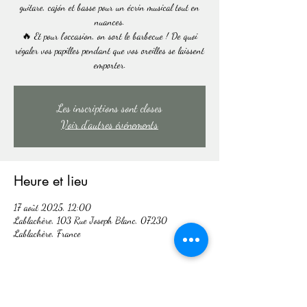
guitare, cajón et basse pour un écrin musical tout en
nuances.
🔥 Et pour l’occasion, on sort le barbecue ! De quoi
régaler vos papilles pendant que vos oreilles se laissent
emporter.
Les inscriptions sont closes
Voir d'autres événements
Heure et lieu
17 août 2025, 12:00
Lablachère, 103 Rue Joseph Blanc, 07230
Lablachère, France