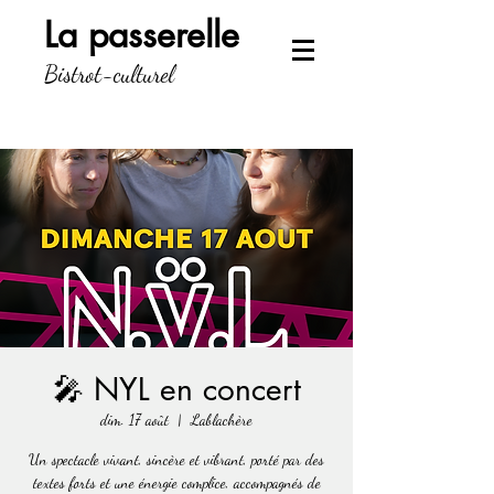
La passerelle
Bistrot-culturel
🎤 NYL en concert
dim. 17 août
  |  
Lablachère
Un spectacle vivant, sincère et vibrant, porté par des
textes forts et une énergie complice, accompagnés de