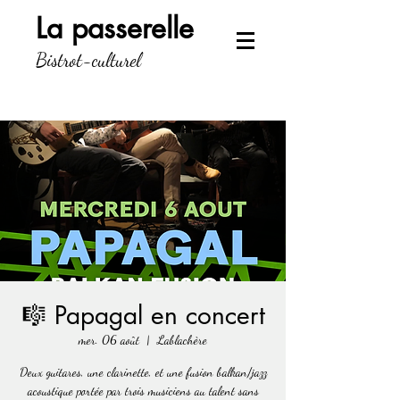
La passerelle
Bistrot-culturel
🎼 Papagal en concert
mer. 06 août
  |  
Lablachère
Deux guitares, une clarinette, et une fusion balkan/jazz
acoustique portée par trois musiciens au talent sans