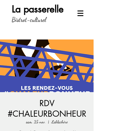
La passerelle
Bistrot-culturel
RDV
#CHALEURBONHEUR
sam. 25 nov.
  |  
Lablachère