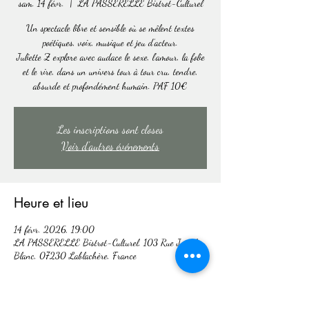
sam. 14 févr.
  |  
LA PASSERELLE Bistrot-Culturel
Un spectacle libre et sensible où se mêlent textes
poétiques, voix, musique et jeu d’acteur.
Juliette Z explore avec audace le sexe, l’amour, la folie
et le rire, dans un univers tour à tour cru, tendre,
absurde et profondément humain. PAF 10€
Les inscriptions sont closes
Voir d'autres événements
Heure et lieu
14 févr. 2026, 19:00
LA PASSERELLE Bistrot-Culturel, 103 Rue Joseph
Blanc, 07230 Lablachère, France