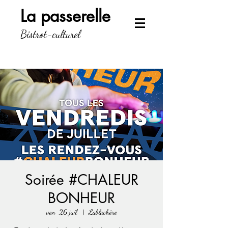
La passerelle
Bistrot-culturel
Soirée #CHALEUR
BONHEUR
ven. 26 juil.
  |  
Lablachère