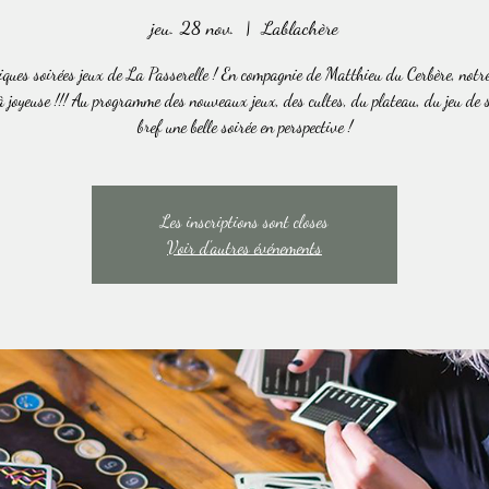
jeu. 28 nov.
  |  
Lablachère
iques soirées jeux de La Passerelle ! En compagnie de Matthieu du Cerbère, not
à joyeuse !!! Au programme des nouveaux jeux, des cultes, du plateau, du jeu de so
bref une belle soirée en perspective !
Les inscriptions sont closes
Voir d'autres événements