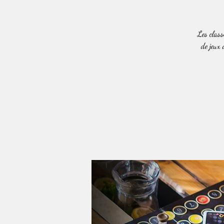
Les class
de jeux 