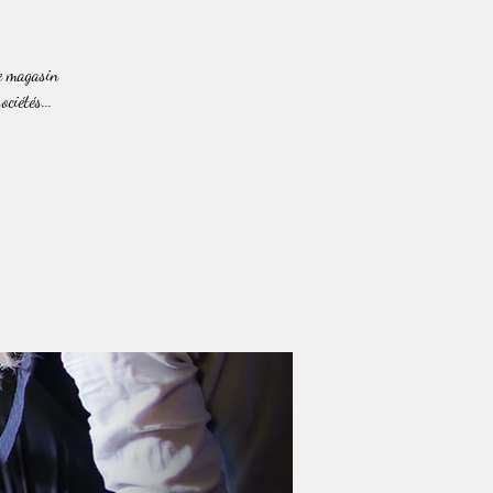
re magasin
ciétés...