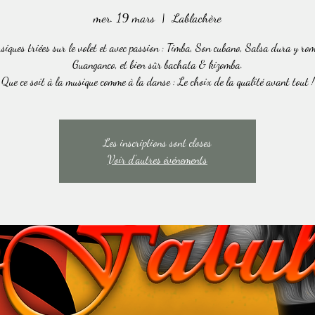
mer. 19 mars
  |  
Lablachère
iques triées sur le volet et avec passion : Timba, Son cubano, Salsa dura y ro
Guanganco, et bien sûr bachata & kizomba.
Que ce soit à la musique comme à la danse : Le choix de la qualité avant tout !
Les inscriptions sont closes
Voir d'autres événements