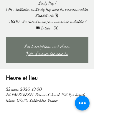
Lindy Hop !
19H : Initiation au Lindy Hop avec les incontournables
Liam&Lucie 🕺
21h00 : La piste s'ouvre pour une soirée endiablée !
🎟️ Entrée : 3€
Les inscriptions sont closes
Voir d'autres événements
Heure et lieu
25 mars 2026, 19:00
LA PASSERELLE Bistrot-Culturel, 103 Rue Joseph
Blanc, 07230 Lablachère, France