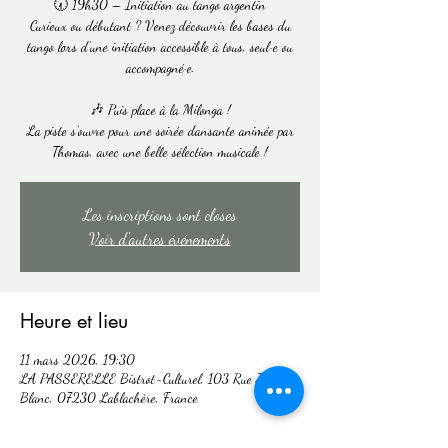
🕢 19h30 – Initiation au tango argentin
Curieux ou débutant ? Venez découvrir les bases du
tango lors d’une initiation accessible à tous, seul·e ou
accompagné·e.
🎶 Puis place à la Milonga !
La piste s’ouvre pour une soirée dansante animée par
Thomas, avec une belle sélection musicale !
Les inscriptions sont closes
Voir d'autres événements
Heure et lieu
11 mars 2026, 19:30
LA PASSERELLE Bistrot-Culturel, 103 Rue Joseph
Blanc, 07230 Lablachère, France