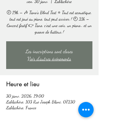
ven. 30 janv.
  |  
Lablachère
🕖 19h – 🎶 Tano’s Blind Test ⭐ Tout est acoustique,
tout est joué au piano, tout peut arriver ! 🕘 21h –
Concert festif 👉 Tano, c’est une voix, un piano… et un
groove de batteur !
Les inscriptions sont closes
Voir d'autres événements
Heure et lieu
30 janv. 2026, 19:00
Lablachère, 103 Rue Joseph Blanc, 07230
Lablachère, France